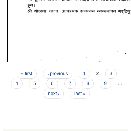
Pages
« first
‹ previous
1
2
3
4
5
6
7
8
9
…
next ›
last »