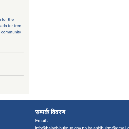
 for the
ads for free
r community
सम्पर्क विवरण
Email :-
info@balanbihulmun.gov.np
,
balanbihulrm@gmail