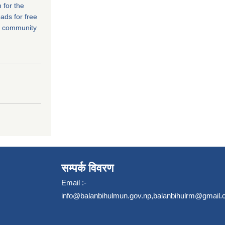
 for the
ads for free
r community
सम्पर्क विवरण
Email :-
info@balanbihulmun.gov.np
,
balanbihulrm@gmail