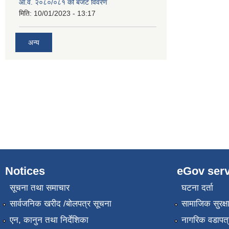
आ.व. २०८०/०८१ को बजेट विवरण
मिति:
10/01/2023 - 13:17
अन्य
Notices
eGov serv
सूचना तथा समाचार
घटना दर्ता
सार्वजनिक खरीद /बोलपत्र सूचना
सामाजिक सुरक्ष
एन, कानुन तथा निर्देशिका
नागरिक वडापत्