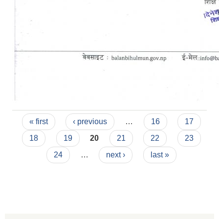
Pages
« first
‹ previous
…
16
17
18
19
20
21
22
23
24
…
next ›
last »